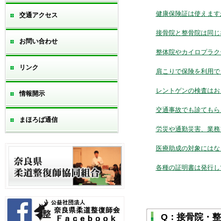
健康保険証は使えます
交通アクセス
接骨院と整骨院は同じ
お問い合わせ
整体院やカイロプラク
リンク
肩こりで保険を利用で
レントゲンの検査はお
情報開示
交通事故でも診てもら
まほろば通信
労災や通勤災害、業務
医療助成の対象にはな
各種の証明書は発行し
Q：接骨院・