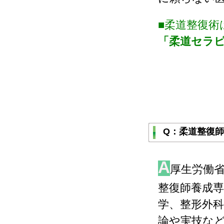
■柔道整復術
「柔道セラ
Q：柔道整復
A
厚生労働
整復師養成専
学、整形外科
論や実技な