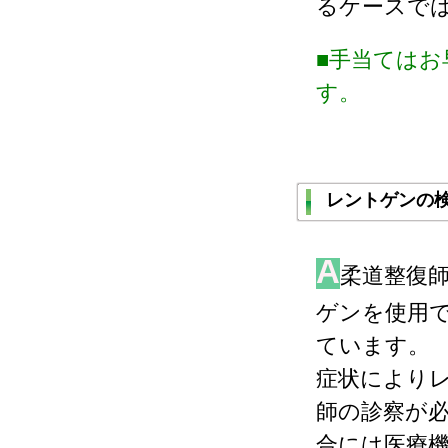
るケースで
■手当てはお
す。
レントゲンの
A
柔道整復
ゲンを使用
ています。
症状により
師の診察が
合には医療