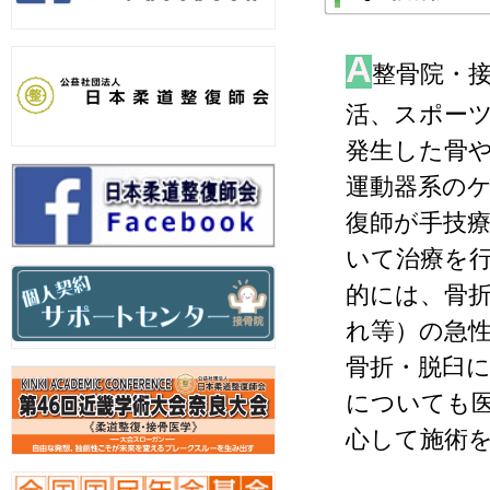
A
整骨院・
活、スポー
発生した骨
運動器系の
復師が手技
いて治療を
的には、骨
れ等）の急
骨折・脱臼
についても
心して施術